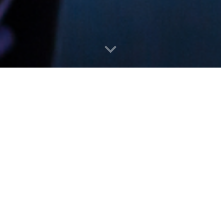
 tu hogar en Panamá con
Propiedades
quiler de Casas en Pan
ma
, el
portal de alquiler de casas y apartamentos
uedas encontrar el hogar de tus sueños.