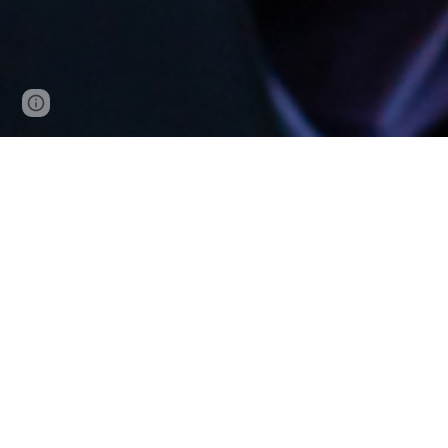
Page
Google Sites
Report abuse
updated
Encuentra
Al
Bienvenido a
Alquiler De Casas En Pana
mejores opciones de alojamiento para que p