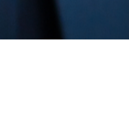
 nosotros.
amá
 en Panamá
. Nos esforzamos por ofrecer las