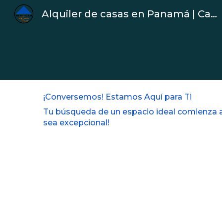
Alquiler de casas en Panamá | Casas en Alquiler
Sk
¡Conversemos! Estamos Aquí para Ti
Tu búsqueda de un espacio ideal comienza a
sea excepcional!