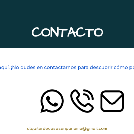
ip to main content
Skip to navigat
CONTACTO
quí. ¡No dudes en contactarnos para descubrir cómo po
alquilerdecasasenpanama@gmail.com