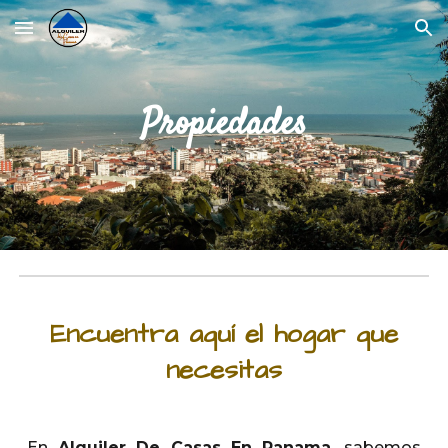
Skip to main content
Skip to navigation
Propiedades
Encuentra aquí el hogar que
necesitas
En
Alquiler De Casas En Panama
, sabemos